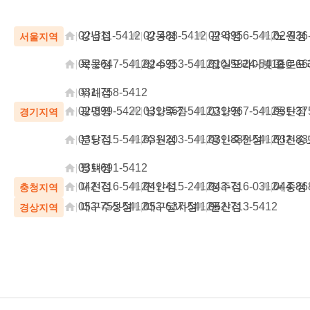
|
강남점
|
강동점
|
관악점
|
노원점
02-511-5412
02-488-5412
02-6956-5412
02-936
서울지역
|
목동점
|
성수점
|
잠실프라이빗
|
종로프
02-2647-5412
02-6953-5412
010-5824-5412
010-66
|
위례점
031-758-5412
|
광명점
|
남양주점
|
고양점
|
동탄점
02-899-5422
031-567-5412
031-967-5412
031-37
경기지역
|
분당점
|
수원점
|
용인죽전점
|
인천송
031-715-5412
031-203-5412
031-889-5412
032-83
|
평택점
031-691-5412
|
대전점
|
천안점
|
청주점
|
세종점
042-716-5412
041-415-2412
043-716-0312
044-86
충청지역
|
대구수성점
|
대구달서점
|
울산점
053-755-5412
053-637-5412
052-713-5412
경상지역