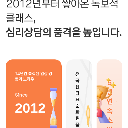
2012년부터 쌓아온 독보적
클래스,
심리상담의 품격을 높입니다.
14년간 축적된 임상 경
전
험과 노하우
국
5
센
년
터
Since
표
연
2012
준
속
화
된
소
품