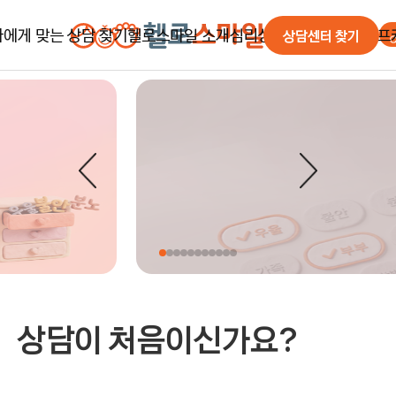
나에게 맞는 상담 찾기
헬로스마일 소개
심리상담/검사/치료
셀프
상담센터 찾기
헬로스마일 심리상담센터 | 아동·청소년·부부 심리상담 
상담이 처음이라면
헬로스마일 소개
심리상담
마음서랍
예약신청
상담 프로그램 찾기
EAP 심리상담
심리검사
셀프심리검사
온라인상담
전문가 찾기
가맹 안내
심리치료
무료전화상
센터 찾기
기업/코칭
공지사항
자주 묻는 질
전문가칼럼
in 미디어
in SNS
심리정보
상담이 처음이신가요?
맞춤형
고객Real후
큐레이션
시스템 1