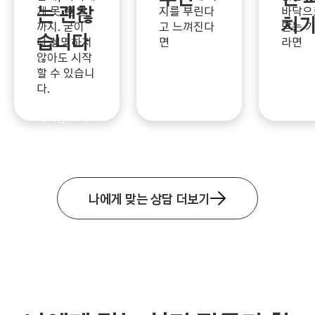
는 괜찮
게 못 한 말
지를 부린다
바닥으
치
까지. 굳이
고 느껴진다
닫는 
#의욕상실
#
습니다
다 설명하지
면
라면
짜증
#번아
않아도 시작
#우울
웃직전
#소
할 수 있습니
증
#짜
#성소수자상
진
#폭풍전
다.
발
#
담
#성정체
야
잔짜증
성고민
#성
적지향
#커
밍아웃고민
#LGBTQ
#
마음돌봄
#
있는그대로
나에게 맞는 상담 더보기