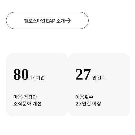
헬로스마일 EAP 소개
80
27
개 기업
만건+
마음 건강과
이용횟수
조직문화 개선
27만건 이상