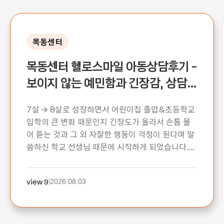
목동센터
목동센터 헬로스마일 아동상담후기 -
보이지 않는 예민함과 긴장감, 상담
을 통해 내면의 힘이 한층 더 단단해
7살 → 8살로 성장하면서 어린이집 졸업&초등학교
졌어요!
입학의 큰 변화 때문인지 긴장도가 올라서 손톱 물
어 뜯는 것과 그 외 자잘한 행동이 걱정이 된다며 말
씀하신 학교 선생님 때문에 시작하게 되었습니다.
다행히 우려되고 심각한 문제 행동으로 보이진 않는
다는 상담 선생님의 말씀 덕분에 좀 더 안심하고 여
view 9
2026.08.03
유 있게 지켜 볼 수 있었습니다. 겉으로 보이지 않는
예민함과 긴장도가 높은 기질을 이해하고 내면의 힘
을 드러나게 해주는 연습과 훈련을 통해 좀 더 자기
표현력이 좋아지고 내면의 힘이 길러진 것 같아요.