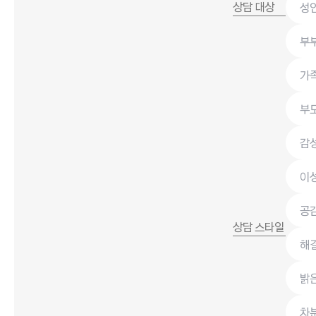
상담 대상
성
부
가
부
감
이
공
상담 스타일
해
밝
차