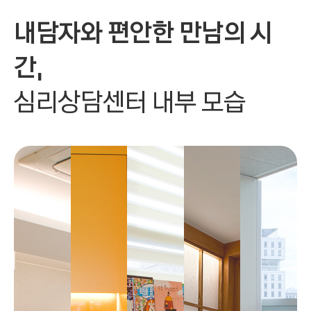
내담자와 편안한 만남의 시
로
간,
그
심리상담센터 내부 모습
램 
찾
기
헬로스마
일의 14년 
데이터 기
반 큐레이
션 시스템