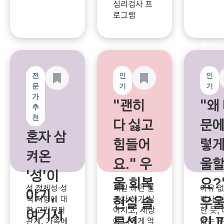
+기질+성격
심리검사 프
습관성
검사
#ONLY
로그램
#착한
헬로스마일
후군
웃
#가
후군
전
인
인
문
기
기
가
"괜히
"왜
추
천
다 싫고
문에
혼자 삼
힘들어
렇게
켜온
요." 우
울
'성'이
울 회복
요?
성 정체성·성
매일 하던 일
이유 없
야기,
현실 솔
우울
적 지향에 대
조차 하기 싫
락사고
한 고민부터
어지고, 세상
한 듯,
여기서
루션
인 
관계, 가족에
이 나에게 억
없는 