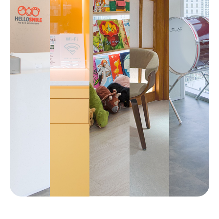
으로 

당신에게 
맞는 심리
상담/검
사 프로그
램을 제안
해 드립니
다.