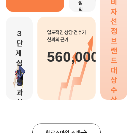
비
질
의
자
상
선
담
제
정
3
압도적인 상담 건수가
공
브
신뢰의 근거
단
25
랜
계 
560,000
+
드
심
Centers
대
사 
상
통
수
과
상
상
위 
전
문
헬로스마일 소개