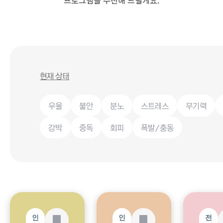
프로그램을 추천해 드릴게요.
010-8327-5907
현재 상태
우울
불안
분노
스트레스
무기력
강박
중독
회피
폭발/충동
인
인
전