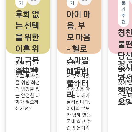
기
기
문
가
후회 없
아이 마
추
천
는 선택
음, 부
칭
을 위한
모 마음
불
이혼 위
- 헬로
당신
기 극복
스마일
이별 전, 감
애한테 소리
과한 
혹시
솔루션
패밀리
정의 엉킴을
치고 돌아서
멈추고
풀고 두 사람
서 후회하셨
나의 
관성
풀배터
을 위한 최선
나요?
찾아 
#이혼상담
#
책
의 방향을 찾
이해받은 아
자존감
리
이혼위기극복
는 안전한 대
이는 미래가
우는 마
#부부대화법
요?
화가 필요하
달라집니다.
장 프
#황혼이혼
#
신가요?
아이와 부모
#패밀리풀배
부부갈등
#
가 함께 받는
터리
#온가
#과한
성격차이
#
국내 최고 수
족심리검사
자존감
소통부재
#
#지능+정서
준의 온가족
#완벽
관계개선