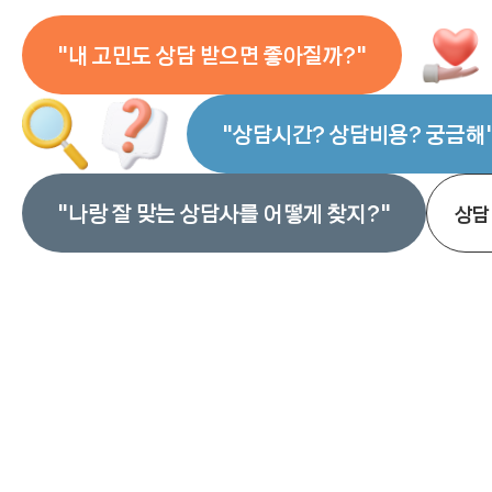
나
"내 고민도 상담 받으면 좋아질까?"
에
"상담시간? 상담비용? 궁금해
게 
맞
"나랑 잘 맞는 상담사를 어떻게 찾지?"
상담
는 
상
담 
프